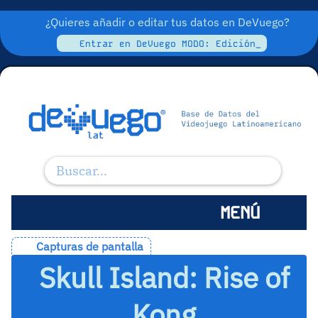
¿Quieres añadir o editar tus datos en DeVuego?
Entrar en DeVuego MODO: Edición_
MENÚ
Capturas de pantalla
Skull Island: Rise of
Kong