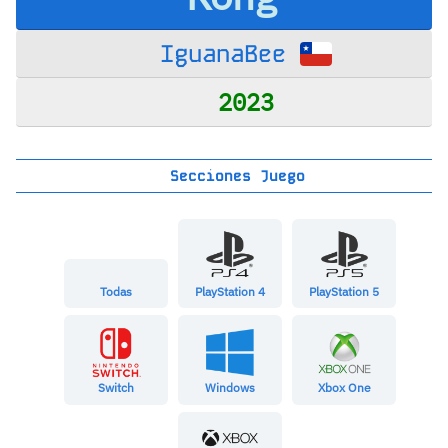
IguanaBee
2023
Secciones Juego
Todas
PlayStation 4
PlayStation 5
Switch
Windows
Xbox One