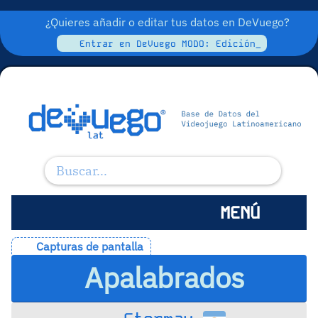
¿Quieres añadir o editar tus datos en DeVuego?
Entrar en DeVuego MODO: Edición_
MENÚ
Capturas de pantalla
Apalabrados