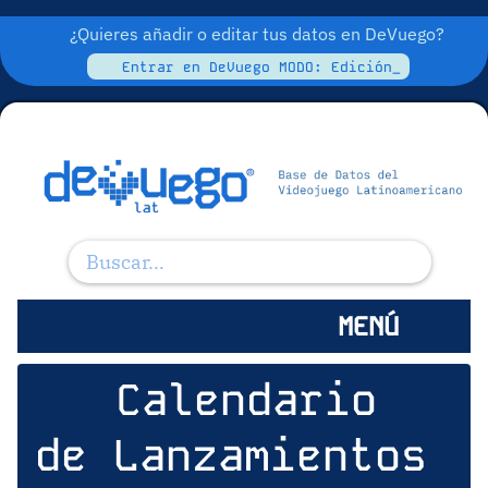
¿Quieres añadir o editar tus datos en DeVuego?
Entrar en DeVuego MODO: Edición_
MENÚ
Calendario
de Lanzamientos