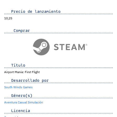
Precio de lanzamiento
10,25
Comprar
Título
Airport Mania: First Flight
Desarrollado por
South Winds Games
Género(s)
Aventura
Casual
Simulación
Licencia