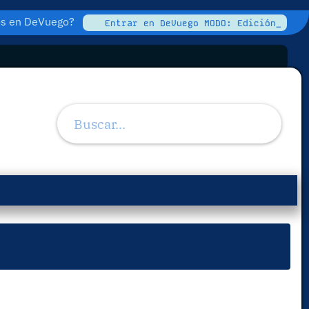
tos en DeVuego?
Entrar en DeVuego MODO: Edición_