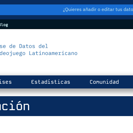
¿Quieres añadir o editar tus da
log
ises
Estadísticas
Comunidad
ción