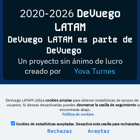
2020-2026
DeVuego
LATAM
DeVuego LATAM es parte de
DeVuego
Un proyecto sin ánimo de lucro
creado por
Yova Turnes
Esta obra está bajo una licencia de Creative Commons Reconocimiento-
DeVuego LATAM utiliza
cookies propias
para obtener estadísticas de acceso de 
NoComercial-CompartirIgual 4.0 Internacional
usuarios. Si deseas desactivarlas puedes
desmarcar la casilla de seguimiento
q
encontrarás abajo.
Política de cookies
DeVuego España
DeVuego LATAM
Cookies de estadísticas aceptadas. Desactiva esta casilla para rechazarlas
Rechazar
Aceptar
DeVuego Portugal