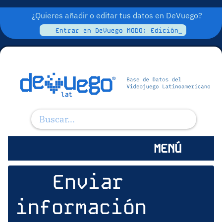
¿Quieres añadir o editar tus datos en DeVuego?
Entrar en DeVuego MODO: Edición_
MENÚ
Enviar
información