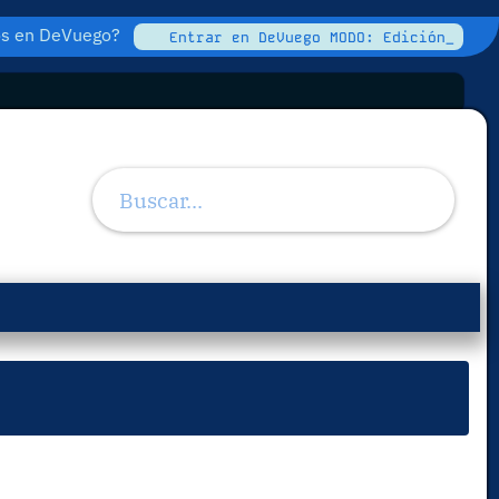
tos en DeVuego?
Entrar en DeVuego MODO: Edición_