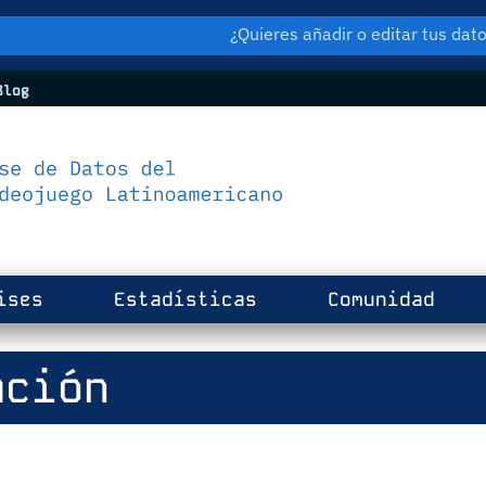
¿Quieres añadir o editar tus da
log
ises
Estadísticas
Comunidad
ción