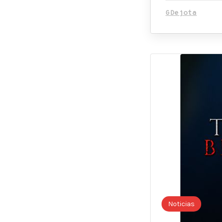
GDejota
Noticias