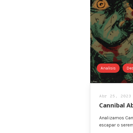
Analisis
De
Abr 25, 2023
Cannibal Ab
Analizamos Cann
escapar o serem