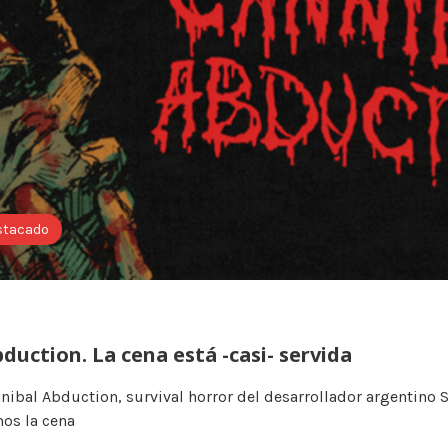
stacado
duction. La cena está -casi- servida
ibal Abduction, survival horror del desarrollador argentino S
os la cena