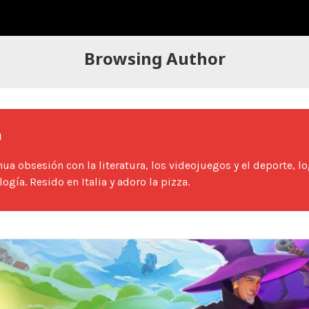
Browsing Author
a
nua obsesión con la literatura, los videojuegos y el deporte, l
logía. Resido en Italia y adoro la pizza.