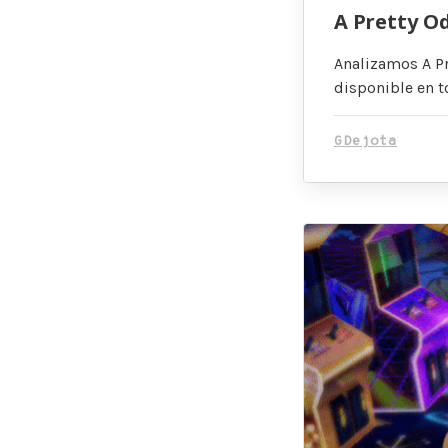
A Pretty Od
Analizamos A P
disponible en t
GDejota