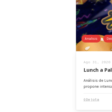
Analisis
De
Ago 31, 2020
Lunch a Pal
Análisis de Lun
propone intensa
GDejota