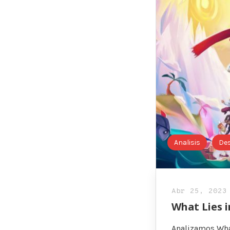
Analisis
De
Abr 25, 2023
What Lies i
Analizamos What