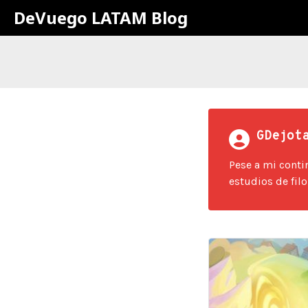
DeVuego LATAM Blog
GDejot
Pese a mi conti
estudios de filo