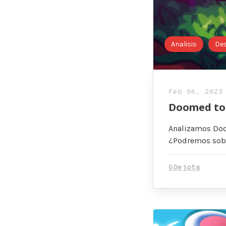
Analisis
De
Feb 06, 2023
Doomed to H
Analizamos Doom
¿Podremos sobre
GDejota