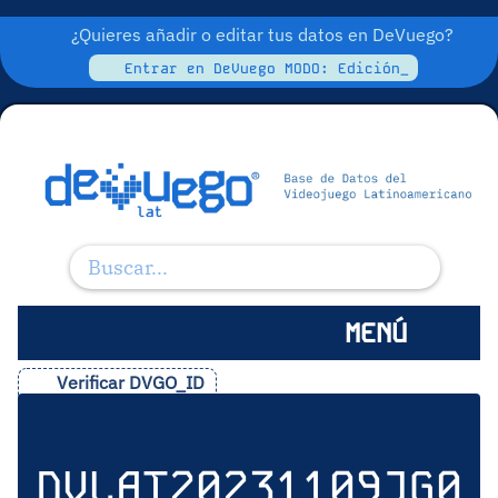
¿Quieres añadir o editar tus datos en DeVuego?
Entrar en DeVuego MODO: Edición_
MENÚ
Verificar DVGO_ID
DVLAT20231109JG0