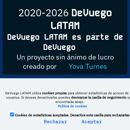
2020-2026
DeVuego
LATAM
DeVuego LATAM es parte de
DeVuego
Un proyecto sin ánimo de lucro
creado por
Yova Turnes
Esta obra está bajo una licencia de Creative Commons Reconocimiento-
DeVuego LATAM utiliza
cookies propias
para obtener estadísticas de acceso de 
NoComercial-CompartirIgual 4.0 Internacional
usuarios. Si deseas desactivarlas puedes
desmarcar la casilla de seguimiento
q
encontrarás abajo.
Política de cookies
Cookies de estadísticas aceptadas. Desactiva esta casilla para rechazarlas
DeVuego España
DeVuego LATAM
Rechazar
Aceptar
DeVuego Portugal