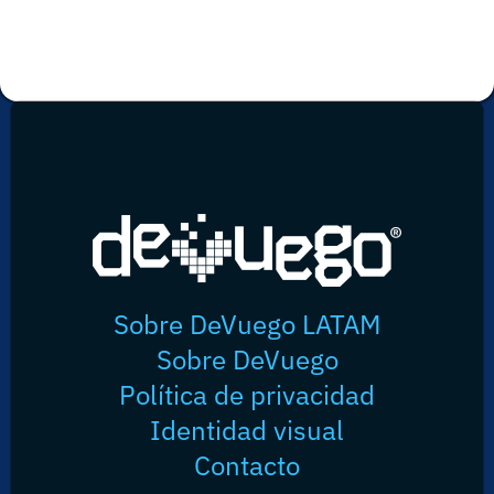
Sobre DeVuego LATAM
Sobre DeVuego
Política de privacidad
Identidad visual
Contacto