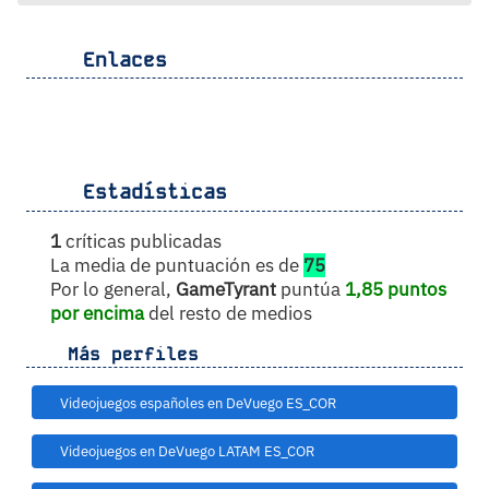
Enlaces
Estadísticas
1
críticas publicadas
La media de puntuación es de
75
Por lo general,
GameTyrant
puntúa
1,85 puntos
por encima
del resto de medios
Más perfiles
Videojuegos españoles en DeVuego ES_COR
Videojuegos en DeVuego LATAM ES_COR