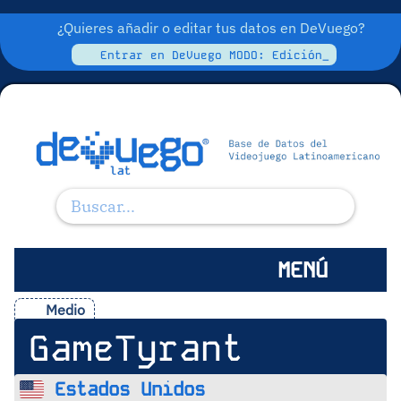
¿Quieres añadir o editar tus datos en DeVuego?
Entrar en DeVuego MODO: Edición_
MENÚ
Medio
GameTyrant
Estados Unidos