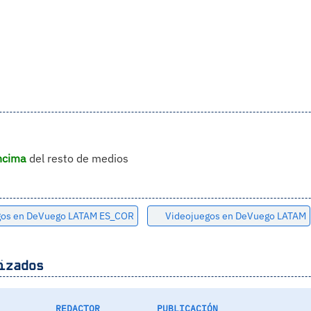
ncima
del resto de medios
gos en DeVuego LATAM ES_COR
Videojuegos en DeVuego LATAM
izados
REDACTOR
PUBLICACIÓN