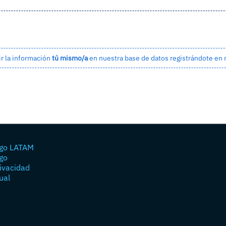
ir la información
tú mismo/a
en nuestra base de datos
registrándote en
go LATAM
go
rivacidad
ual