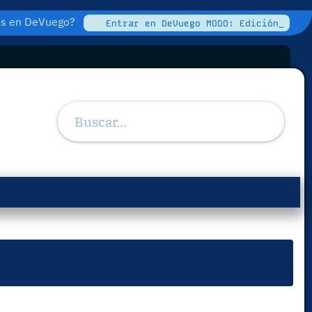
tos en DeVuego?
Entrar en DeVuego MODO: Edición_