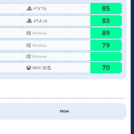
85
83
89
79
70
FECHA