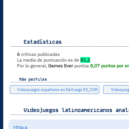
Estadísticas
6
críticas publicadas
La media de puntuación es de
81,2
Por lo general,
Games Ever
puntúa
8,07 puntos por e
Más perfiles
Videojuegos españoles en DeVuego ES_COR
Videojue
Videojuegos latinoamericanos anal
TÍTULO