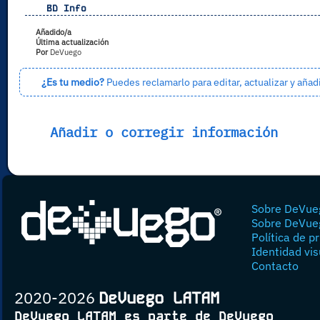
BD Info
Añadido/a
Última actualización
Por
DeVuego
¿Es tu medio?
Puedes reclamarlo para editar, actualizar y añad
Añadir o corregir información
Sobre DeVue
Sobre DeVue
Política de p
Identidad vis
Contacto
2020-2026
DeVuego LATAM
DeVuego LATAM es parte de DeVuego