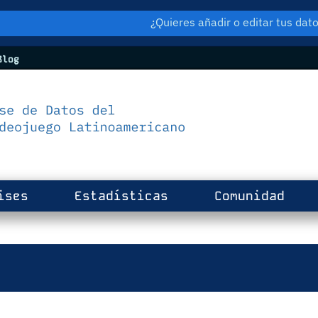
¿Quieres añadir o editar tus da
log
ises
Estadísticas
Comunidad