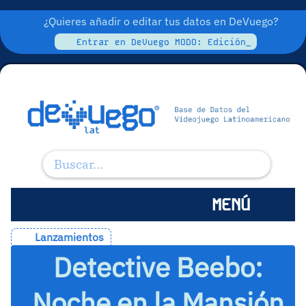
¿Quieres añadir o editar tus datos en DeVuego?
Entrar en DeVuego MODO: Edición_
MENÚ
Lanzamientos
Detective Beebo:
Noche en la Mansión