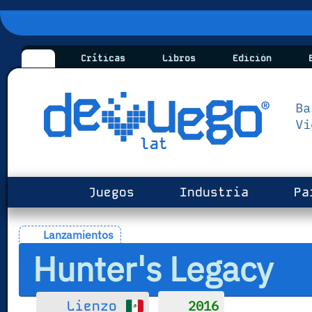
Críticas
Libros
Edición
B
Juegos
Industria
Pa
Lanzamientos
Hunter's Legacy
2016
Lienzo