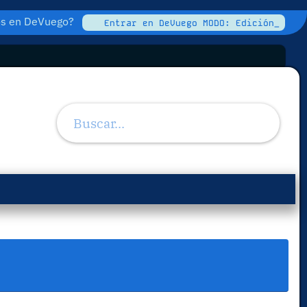
tos en DeVuego?
Entrar en DeVuego MODO: Edición_