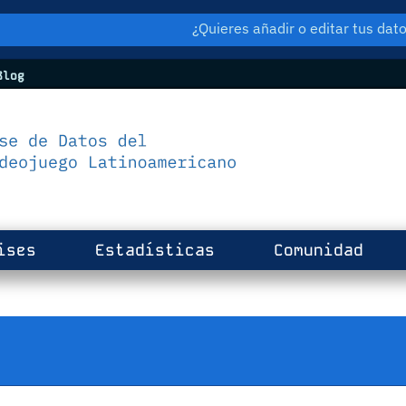
¿Quieres añadir o editar tus da
log
ises
Estadísticas
Comunidad