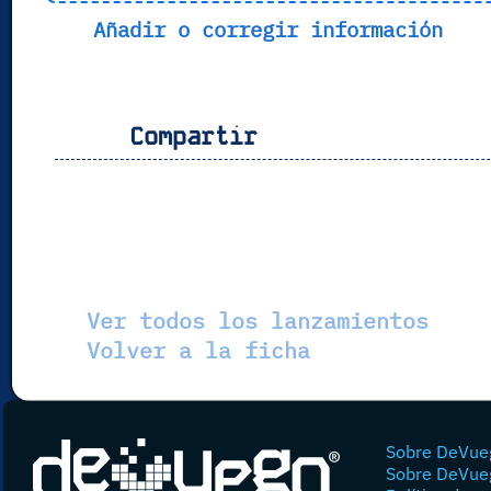
Añadir o corregir información
Compartir
Ver todos los lanzamientos
Volver a la ficha
Sobre DeVue
Sobre DeVue