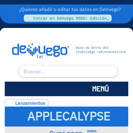
¿Quieres añadir o editar tus datos en DeVuego?
Entrar en DeVuego MODO: Edición_
MENÚ
Lanzamientos
APPLECALYPSE