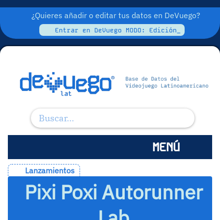
¿Quieres añadir o editar tus datos en DeVuego?
Entrar en DeVuego MODO: Edición_
MENÚ
Lanzamientos
Pixi Poxi Autorunner
Lab