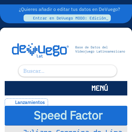
¿Quieres añadir o editar tus datos en DeVuego?
Entrar en DeVuego MODO: Edición_
MENÚ
Lanzamientos
Speed Factor