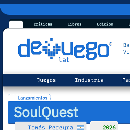
Críticas
Libros
Edición
B
Juegos
Industria
Pa
Lanzamientos
SoulQuest
2026
Tomás Pereyra