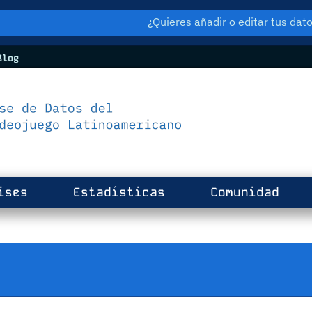
¿Quieres añadir o editar tus da
log
ises
Estadísticas
Comunidad