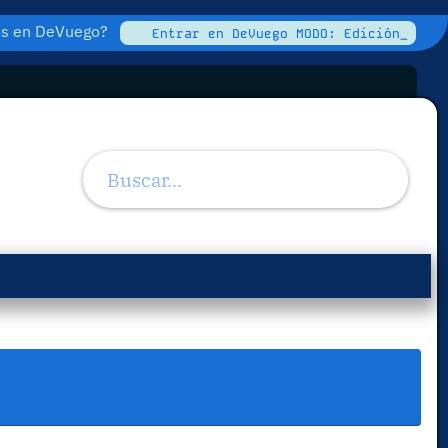
tos en DeVuego?
Entrar en DeVuego MODO: Edición_