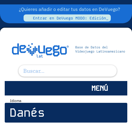
¿Quieres añadir o editar tus datos en DeVuego?
Entrar en DeVuego MODO: Edición_
MENÚ
Idioma
Danés