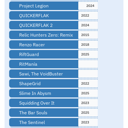
Project Legion
2024
QUICKERFLAK
2022
QUICKERFLAK 2
2024
Relic Hunters Zero: Remix
2015
Renzo Racer
2018
RiftGuard
2025
RitManía
Sawi, The VoidBuster
ShapeGrid
2022
Slime In Abysm
2025
Squidding Over It
2023
The Bar Souls
2025
The Sentinel
2023