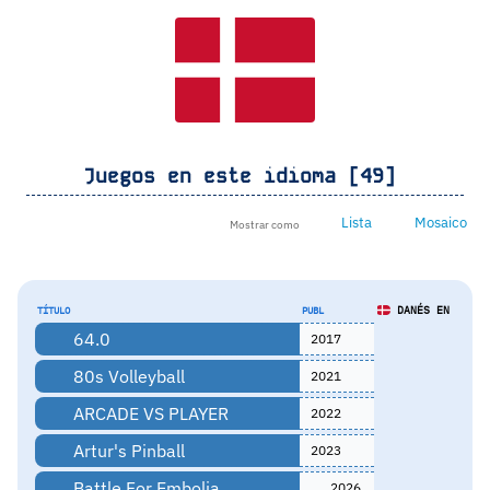
Juegos en este idioma [49]
Lista
Mosaico
Mostrar como
DANÉS EN
TÍTULO
PUBL
64.0
2017
80s Volleyball
2021
ARCADE VS PLAYER
2022
Artur's Pinball
2023
Battle For Embolia
2026