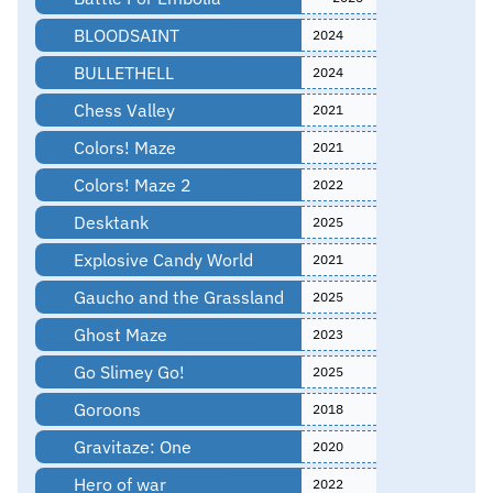
BLOODSAINT
2024
BULLETHELL
2024
Chess Valley
2021
Colors! Maze
2021
Colors! Maze 2
2022
Desktank
2025
Explosive Candy World
2021
Gaucho and the Grassland
2025
Ghost Maze
2023
Go Slimey Go!
2025
Goroons
2018
Gravitaze: One
2020
Hero of war
2022