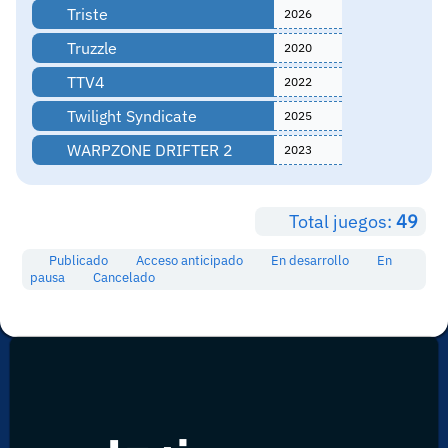
Triste
2026
Truzzle
2020
TTV4
2022
Twilight Syndicate
2025
WARPZONE DRIFTER 2
2023
Total juegos:
49
Publicado
Acceso anticipado
En desarrollo
En
pausa
Cancelado