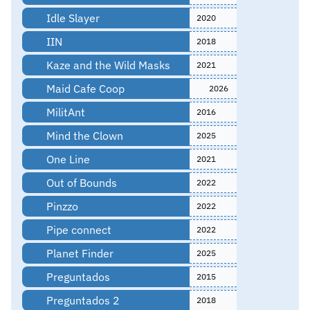
Idle Slayer
2020
IIN
2018
Kaze and the Wild Masks
2021
Maid Cafe Coop
2026
MilitAnt
2016
Mind the Clown
2025
One Line
2021
Out of Bounds
2022
Pinzzo
2022
Pipe connect
2022
Planet Finder
2025
Preguntados
2015
Preguntados 2
2018