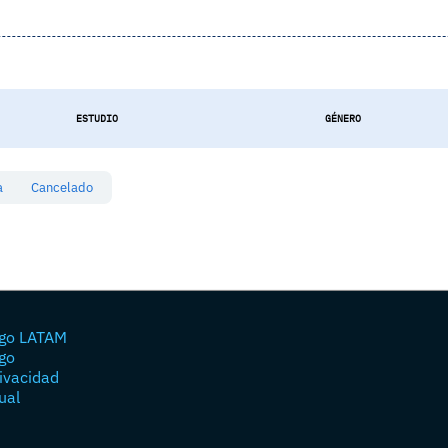
ESTUDIO
GÉNERO
sa
Cancelado
go LATAM
go
rivacidad
ual