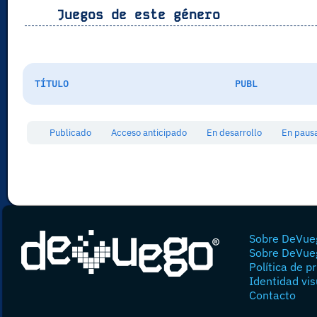
Juegos de este género
TÍTULO
PUBL
Publicado
Acceso anticipado
En desarrollo
En pau
Sobre DeVue
Sobre DeVue
Política de p
Identidad vis
Contacto