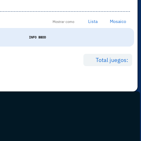
Lista
Mosaico
Mostrar como
INFO BBDD
Total juegos: