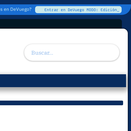
tos en DeVuego?
Entrar en DeVuego MODO: Edición_