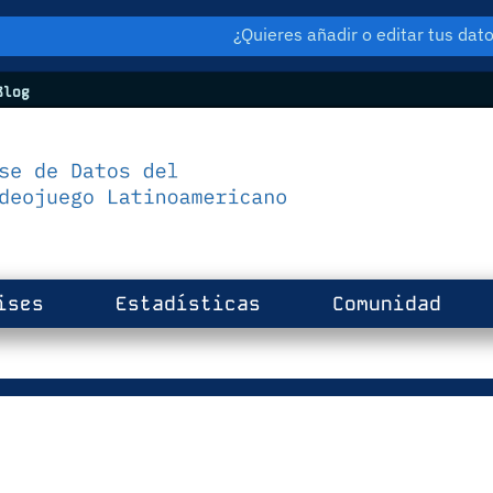
¿Quieres añadir o editar tus da
log
ises
Estadísticas
Comunidad