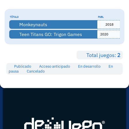
TÍTULO
PUBL
Monkeynauts
2018
Teen Titans GO: Trigon Games
2020
Total juegos:
2
Publicado
Acceso anticipado
En desarrollo
En
pausa
Cancelado