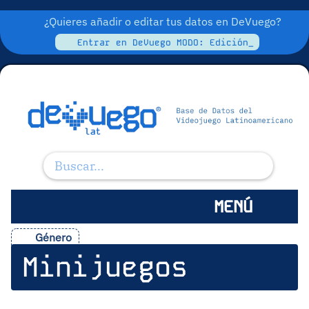
¿Quieres añadir o editar tus datos en DeVuego?
Entrar en DeVuego MODO: Edición_
MENÚ
Género
Minijuegos