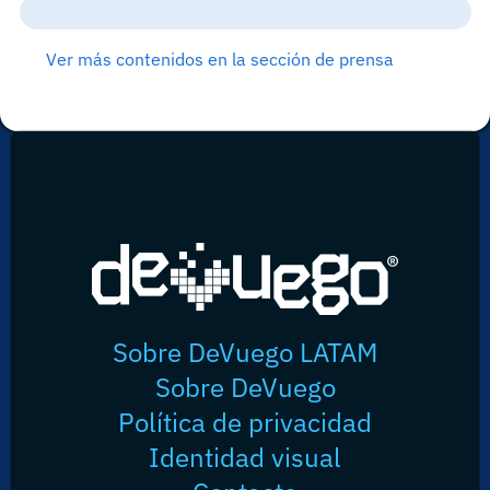
Ver más contenidos en la sección de prensa
Sobre DeVuego LATAM
Sobre DeVuego
Política de privacidad
Identidad visual