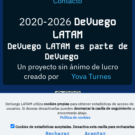
Contacto
2020-2026
DeVuego
LATAM
DeVuego LATAM es parte de
DeVuego
Un proyecto sin ánimo de lucro
creado por
Yova Turnes
Esta obra está bajo una licencia de Creative Commons Reconocimiento-
DeVuego LATAM utiliza
cookies propias
para obtener estadísticas de acceso de 
NoComercial-CompartirIgual 4.0 Internacional
usuarios. Si deseas desactivarlas puedes
desmarcar la casilla de seguimiento
q
encontrarás abajo.
Política de cookies
DeVuego España
DeVuego LATAM
Cookies de estadísticas aceptadas. Desactiva esta casilla para rechazarlas
Rechazar
Aceptar