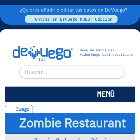
¿Quieres añadir o editar tus datos en DeVuego?
Entrar en DeVuego MODO: Edición_
MENÚ
Juego
Zombie Restaurant