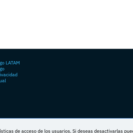
go LATAM
go
rivacidad
ual
sticas de acceso de los usuarios. Si deseas desactivarlas pu