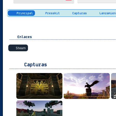
Principal
Presskit
Capturas
Lanzamien
Enlaces
Steam
Capturas