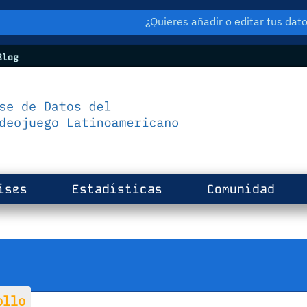
¿Quieres añadir o editar tus da
log
ises
Estadísticas
Comunidad
ollo