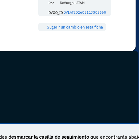
Por
DeVuego LATAM
DVGO_ID
DVLAT20260311JG02660
Sugerir un cambio en esta ficha
edes
desmarcar la casilla de seguimiento
que encontrarás abaj