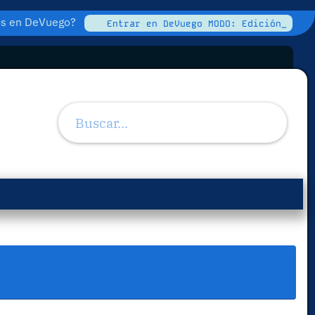
tos en DeVuego?
Entrar en DeVuego MODO: Edición_