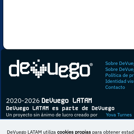
Sobre DeVue
Sobre DeVue
Política de p
Identidad vis
Contacto
2020-2026
DeVuego LATAM
DeVuego LATAM es parte de DeVuego
Un proyecto sin ánimo de lucro creado por
Yova Turnes
DeVuego LATAM utiliza
cookies propias
para obtener estadí