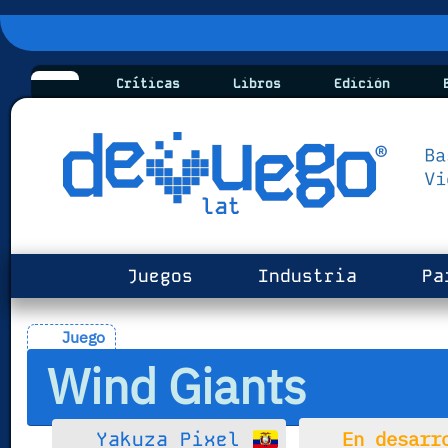
Críticas
Libros
Edición
B
Juegos
Industria
Pa
Juego
Wind Giants
En desarr
Yakuza Pixel