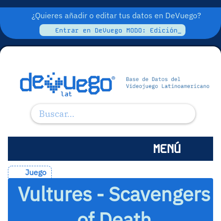
¿Quieres añadir o editar tus datos en DeVuego?
Entrar en DeVuego MODO: Edición_
MENÚ
Juego
Vultures - Scavengers
of Death