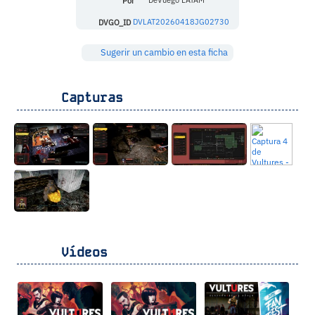
Por
DeVuego LATAM
DVGO_ID
DVLAT20260418JG02730
Sugerir un cambio en esta ficha
Capturas
Vídeos