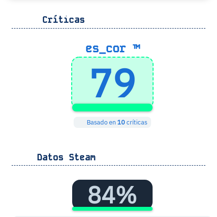
Críticas
es_cor ™
79
Basado en
10
críticas
Datos Steam
84%