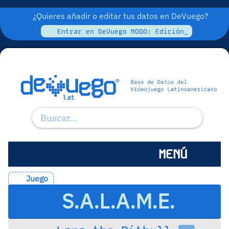
¿Quieres añadir o editar tus datos en DeVuego?
Entrar en DeVuego MODO: Edición_
MENÚ
Juego
S.A.L.A.M.E.