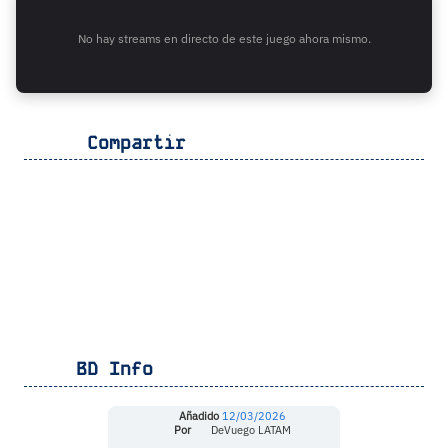
No hay streams en directo de este juego ahora mismo.
Compartir
BD Info
Añadido
12/03/2026
Por
DeVuego LATAM