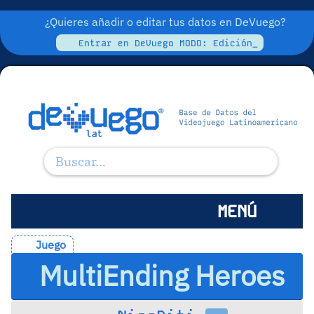
¿Quieres añadir o editar tus datos en DeVuego?
Entrar en DeVuego MODO: Edición_
MENÚ
Juego
MultiEnding Heroes