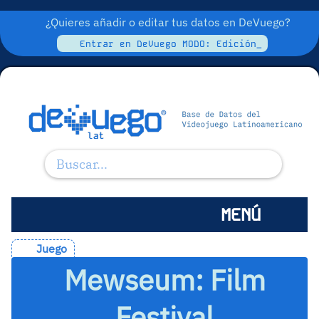
¿Quieres añadir o editar tus datos en DeVuego?
Entrar en DeVuego MODO: Edición_
MENÚ
Juego
Mewseum: Film
Festival