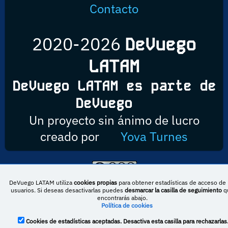
Contacto
2020-2026
DeVuego
LATAM
DeVuego LATAM es parte de
DeVuego
Un proyecto sin ánimo de lucro
creado por
Yova Turnes
Esta obra está bajo una licencia de Creative Commons Reconocimiento-
DeVuego LATAM utiliza
cookies propias
para obtener estadísticas de acceso de 
NoComercial-CompartirIgual 4.0 Internacional
usuarios. Si deseas desactivarlas puedes
desmarcar la casilla de seguimiento
q
encontrarás abajo.
Política de cookies
Cookies de estadísticas aceptadas. Desactiva esta casilla para rechazarlas
DeVuego España
DeVuego LATAM