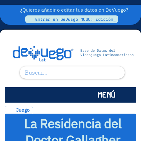
¿Quieres añadir o editar tus datos en DeVuego?
Entrar en DeVuego MODO: Edición_
MENÚ
Juego
La Residencia del
Doctor Gallagher