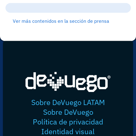
Ver más contenidos en la sección de prensa
Sobre DeVuego LATAM
Sobre DeVuego
Política de privacidad
Identidad visual