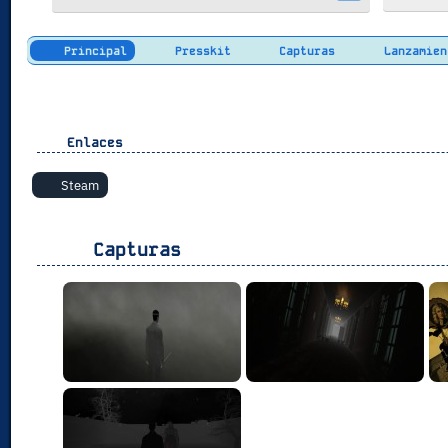
Principal
Presskit
Capturas
Lanzamien
Enlaces
Steam
Capturas