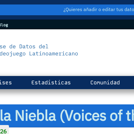
¿Quieres añadir o editar tus da
log
ises
Estadísticas
Comunidad
a Niebla (Voices of t
26