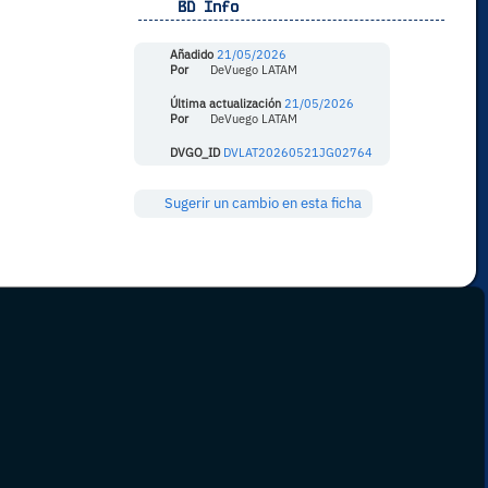
BD Info
Añadido
21/05/2026
Por
DeVuego LATAM
Última actualización
21/05/2026
Por
DeVuego LATAM
DVGO_ID
DVLAT20260521JG02764
Sugerir un cambio en esta ficha