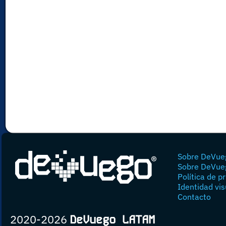
Sobre DeVue
Sobre DeVue
Política de p
Identidad vis
Contacto
2020-2026
DeVuego LATAM