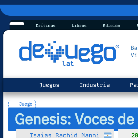
Críticas
Libros
Edición
B
Juegos
Industria
Pa
Juego
Genesis: Voces de l
20
Isaias Rachid Nanni