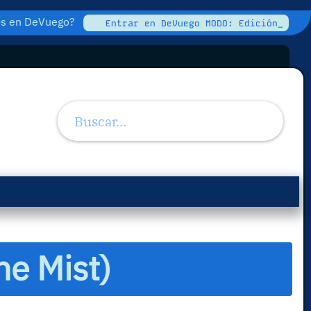
tos en DeVuego?
Entrar en DeVuego MODO: Edición_
he Mist)