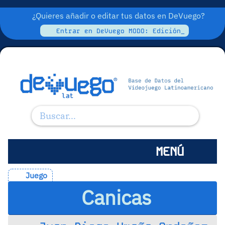
¿Quieres añadir o editar tus datos en DeVuego?
Entrar en DeVuego MODO: Edición_
MENÚ
Juego
Canicas