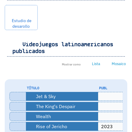
Estudio de
desarollo
Videojuegos latinoamericanos
publicados
Lista
Mosaico
Mostrar como
TÍTULO
PUBL
Jet & Sky
The King's Despair
Wealth
Rise of Jericho
2023