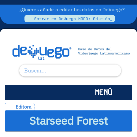
¿Quieres añadir o editar tus datos en DeVuego?
Entrar en DeVuego MODO: Edición_
MENÚ
Editora
Starseed Forest