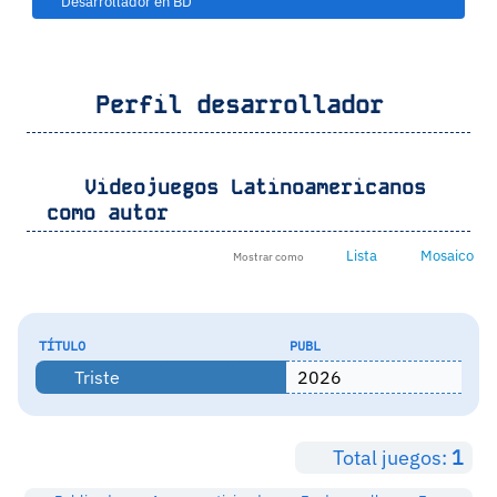
Desarrollador en BD
Perfil desarrollador
Videojuegos Latinoamericanos
como autor
Lista
Mosaico
Mostrar como
TÍTULO
PUBL
Triste
2026
Total juegos:
1