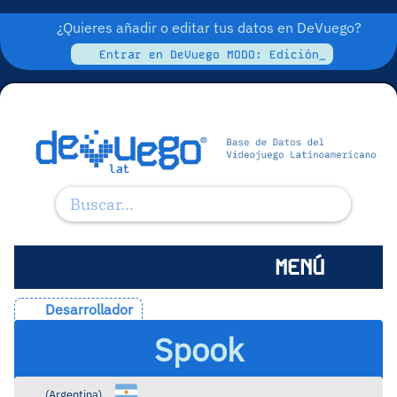
¿Quieres añadir o editar tus datos en DeVuego?
Entrar en DeVuego MODO: Edición_
MENÚ
Desarrollador
Spook
(
Argentina
)