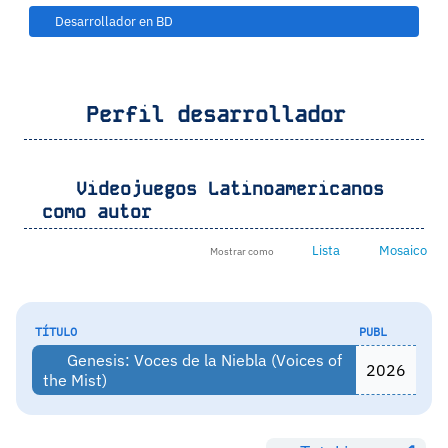
Desarrollador en BD
Perfil desarrollador
Videojuegos Latinoamericanos
como autor
Lista
Mosaico
Mostrar como
TÍTULO
PUBL
Genesis: Voces de la Niebla (Voices of
2026
the Mist)