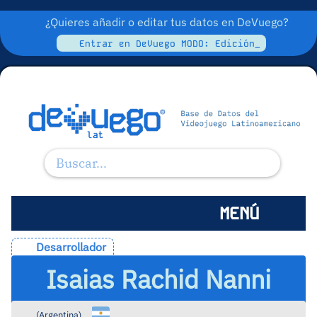
¿Quieres añadir o editar tus datos en DeVuego?
Entrar en DeVuego MODO: Edición_
MENÚ
Desarrollador
Isaias Rachid Nanni
(
Argentina
)