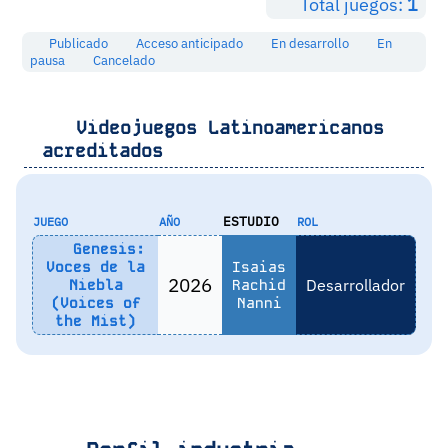
Total juegos:
1
Publicado
Acceso anticipado
En desarrollo
En
pausa
Cancelado
Videojuegos Latinoamericanos
acreditados
ESTUDIO
JUEGO
AÑO
ROL
Genesis:
Voces de la
Isaias
2026
Desarrollador
Niebla
Rachid
(Voices of
Nanni
the Mist)