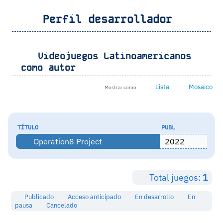
Perfil desarrollador
Videojuegos Latinoamericanos
como autor
Lista
Mosaico
Mostrar como
TÍTULO
PUBL
Operation8 Project
2022
Total juegos:
1
Publicado
Acceso anticipado
En desarrollo
En
pausa
Cancelado