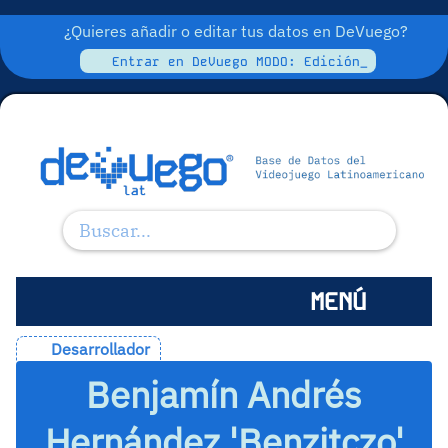
¿Quieres añadir o editar tus datos en DeVuego?
Entrar en DeVuego MODO: Edición_
MENÚ
Desarrollador
Benjamín Andrés
Hernández 'Benzitczo'