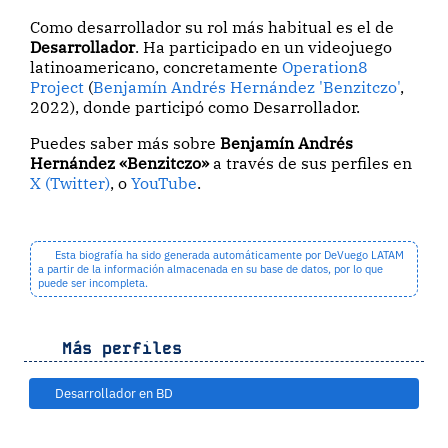
Como desarrollador su rol más habitual es el de
Desarrollador
. Ha participado en un videojuego
latinoamericano, concretamente
Operation8
Project
(
Benjamín Andrés Hernández 'Benzitczo'
,
2022), donde participó como Desarrollador.
Puedes saber más sobre
Benjamín Andrés
Hernández «Benzitczo»
a través de sus perfiles en
X (Twitter)
, o
YouTube
.
Esta biografía ha sido generada automáticamente por DeVuego LATAM
a partir de la información almacenada en su base de datos, por lo que
puede ser incompleta.
Más perfiles
Desarrollador en BD