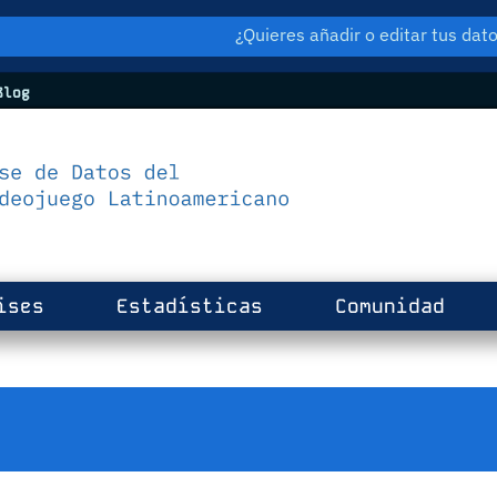
¿Quieres añadir o editar tus da
log
ises
Estadísticas
Comunidad