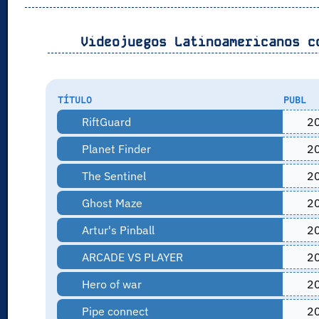
Videojuegos Latinoamericanos c
TÍTULO
PUBL
RiftGuard
2
Planet Finder
2
The Sentinel
2
Ghost Maze
2
Artur's Pinball
2
ARCADE VS PLAYER
2
Hero of war
2
Pipe connect
2