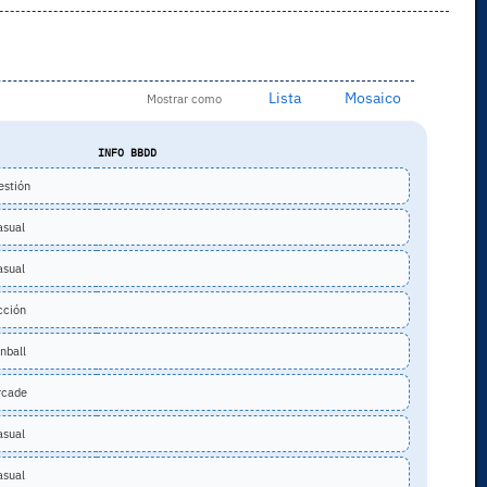
Lista
Mosaico
Mostrar como
O
INFO BBDD
stión
sual
sual
ción
nball
cade
sual
sual