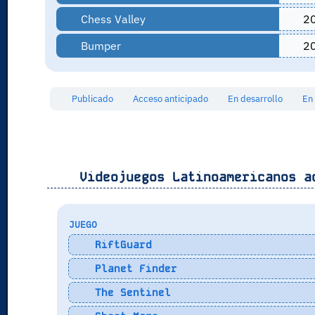
Chess Valley
2
Bumper
2
Publicado
Acceso anticipado
En desarrollo
En
Videojuegos Latinoamericanos a
JUEGO
RiftGuard
Planet Finder
The Sentinel