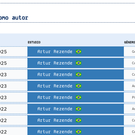
omo autor
ESTUDIO
GÉNER
025
Artur Rezende
Ge
025
Artur Rezende
Ca
023
Artur Rezende
Ca
023
Artur Rezende
Ac
023
Artur Rezende
Pi
022
Artur Rezende
Ar
022
Artur Rezende
Ca
022
Artur Rezende
Ca