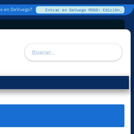
tos en DeVuego?
Entrar en DeVuego MODO: Edición_