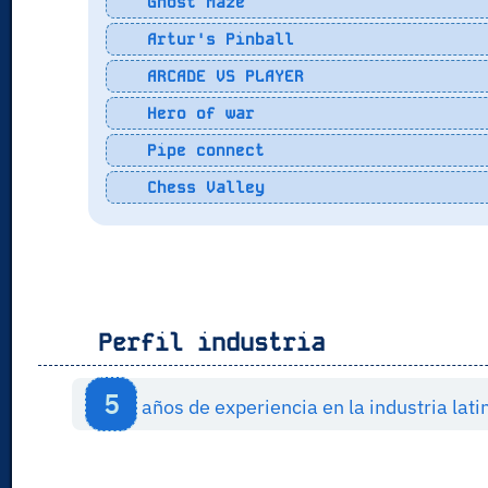
Ghost Maze
Artur's Pinball
ARCADE VS PLAYER
Hero of war
Pipe connect
Chess Valley
Perfil industria
5
años de experiencia en la industria la