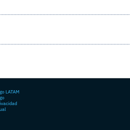
go LATAM
go
rivacidad
ual