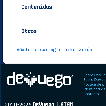
Contenidos
Otros
Añadir o corregir información
Sobre DeVue
Sobre DeVue
Política de p
Identidad vis
Contacto
2020-2026
DeVuego LATAM