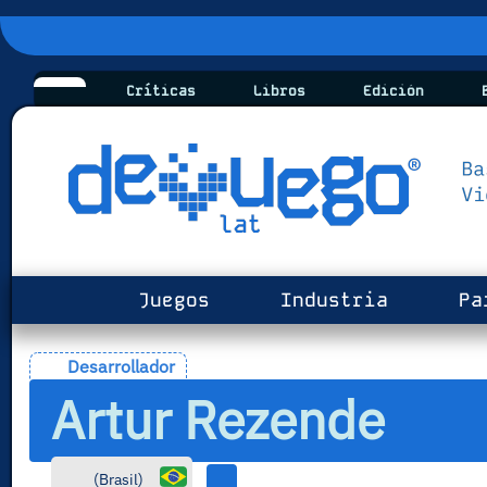
Críticas
Libros
Edición
B
Juegos
Industria
Pa
Desarrollador
Artur Rezende
(
Brasil
)