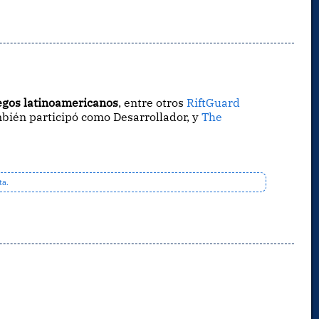
egos latinoamericanos
, entre otros
RiftGuard
mbién participó como Desarrollador, y
The
ta.