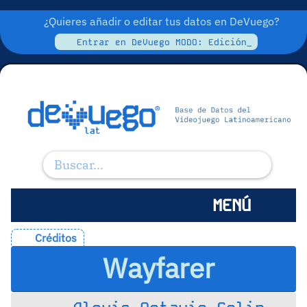
¿Quieres añadir o editar tus datos en DeVuego?
Entrar en DeVuego MODO: Edición_
MENÚ
Créditos
Wayfarer