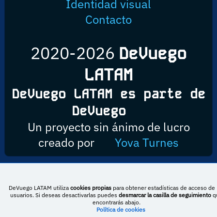
Identidad visual
Contacto
2020-2026
DeVuego
LATAM
DeVuego LATAM es parte de
DeVuego
Un proyecto sin ánimo de lucro
creado por
Yova Turnes
Esta obra está bajo una licencia de Creative Commons Reconocimiento-
DeVuego LATAM utiliza
cookies propias
para obtener estadísticas de acceso de 
NoComercial-CompartirIgual 4.0 Internacional
usuarios. Si deseas desactivarlas puedes
desmarcar la casilla de seguimiento
q
encontrarás abajo.
Política de cookies