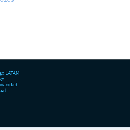
go LATAM
go
rivacidad
ual