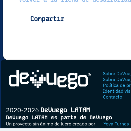
Compartir
Sobre DeVue
Sobre DeVue
Política de p
Identidad vis
Contacto
2020-2026
DeVuego LATAM
DeVuego LATAM es parte de DeVuego
Un proyecto sin ánimo de lucro creado por
Yova Turnes