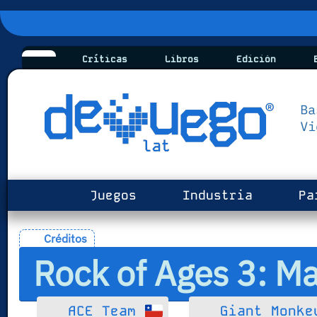
Críticas
Libros
Edición
B
Juegos
Industria
Pa
Créditos
Rock of Ages 3: M
ACE Team
Giant Monke