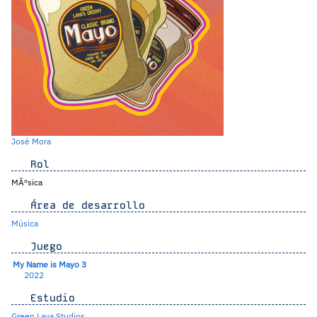
José Mora
Rol
MÃºsica
Área de desarrollo
Música
Juego
My Name is Mayo 3
2022
Estudio
Green Lava Studios