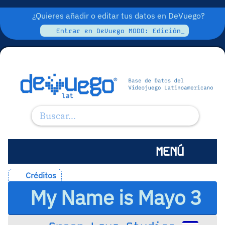
¿Quieres añadir o editar tus datos en DeVuego?
Entrar en DeVuego MODO: Edición_
MENÚ
Créditos
My Name is Mayo 3