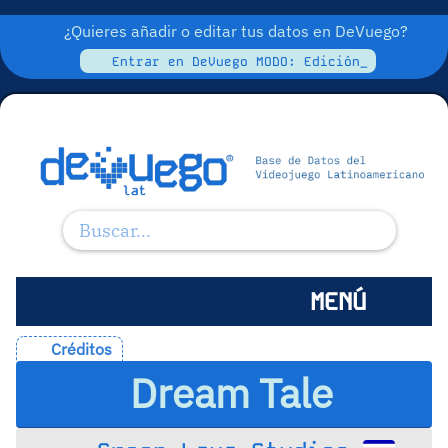
¿Quieres añadir o editar tus datos en DeVuego?
Entrar en DeVuego MODO: Edición_
MENÚ
Créditos
Dream Tale