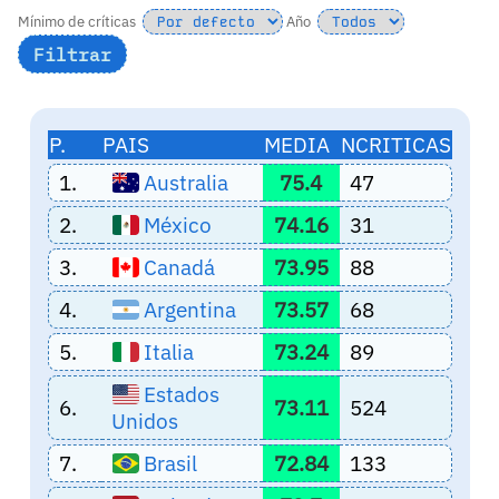
Mínimo de críticas
Año
P.
PAIS
MEDIA
NCRITICAS
1.
Australia
75.4
47
2.
México
74.16
31
3.
Canadá
73.95
88
4.
Argentina
73.57
68
5.
Italia
73.24
89
Estados
6.
73.11
524
Unidos
7.
Brasil
72.84
133