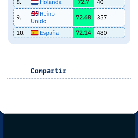
8.
Holanda
72.7
40
Reino
9.
72.68
357
Unido
10.
España
72.14
480
Compartir