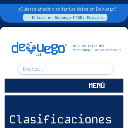
¿Quieres añadir o editar tus datos en DeVuego?
Entrar en DeVuego MODO: Edición_
MENÚ
Clasificaciones