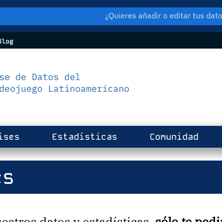
¿Quieres añadir o editar tus da
log
ises
Estadísticas
Comunidad
es
estros datos y estadísticas,
sólo te ped