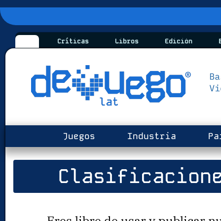
Críticas
Libros
Edición
B
Juegos
Industria
Pa
Clasificacion
Eres libre de usar y publicar nu