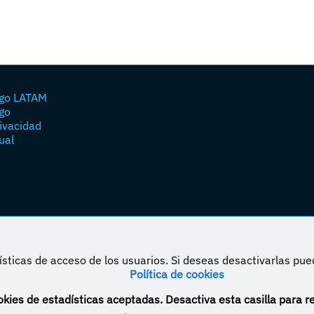
go LATAM
go
rivacidad
ual
sticas de acceso de los usuarios. Si deseas desactivarlas pu
Política de cookies
á bajo una licencia de Creative Commons Reconocimiento-NoComercial-CompartirIgual 4.0
kies de estadísticas aceptadas. Desactiva esta casilla para r