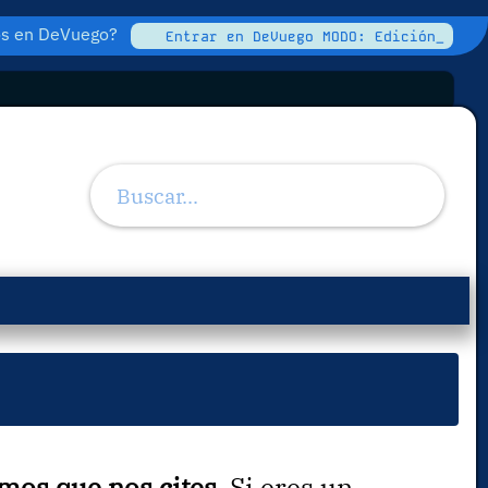
tos en DeVuego?
Entrar en DeVuego MODO: Edición_
imos que nos cites
. Si eres un