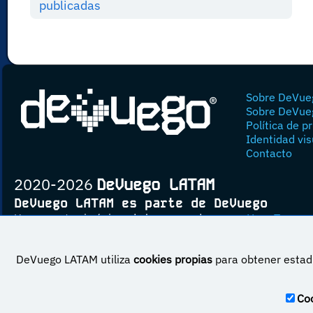
publicadas
Sobre DeVue
Sobre DeVue
Política de p
Identidad vis
Contacto
2020-2026
DeVuego LATAM
DeVuego LATAM es parte de DeVuego
Un proyecto sin ánimo de lucro creado por
Yova Turnes
DeVuego LATAM utiliza
cookies propias
para obtener estadí
Esta obra est
Coo