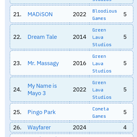
Bloodious
21.
MADiSON
2022
5
Games
Green
22.
Dream Tale
2014
5
Lava
Studios
Green
23.
Mr. Massagy
2016
5
Lava
Studios
Green
My Name is
24.
2022
5
Lava
Mayo 3
Studios
Cometa
25.
Pingo Park
5
Games
26.
Wayfarer
2024
4