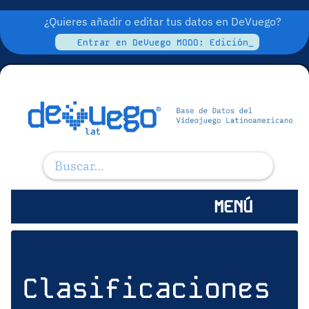
¿Quieres añadir o editar tus datos en DeVuego?
Entrar en DeVuego MODO: Edición_
MENÚ
Clasificaciones