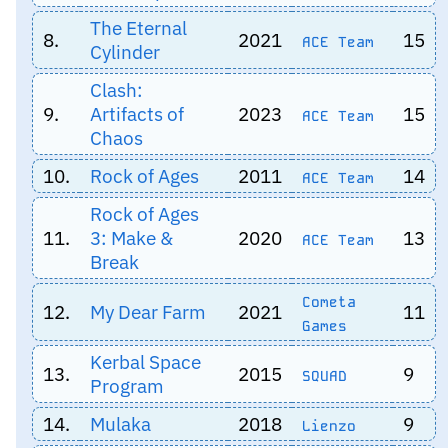
The Eternal
8.
2021
15
ACE Team
Cylinder
Clash:
9.
Artifacts of
2023
15
ACE Team
Chaos
10.
Rock of Ages
2011
14
ACE Team
Rock of Ages
11.
3: Make &
2020
13
ACE Team
Break
Cometa
12.
My Dear Farm
2021
11
Games
Kerbal Space
13.
2015
9
SQUAD
Program
14.
Mulaka
2018
9
Lienzo