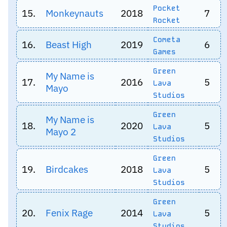
Pocket
15.
Monkeynauts
2018
7
Rocket
Cometa
16.
Beast High
2019
6
Games
Green
My Name is
17.
2016
5
Lava
Mayo
Studios
Green
My Name is
18.
2020
5
Lava
Mayo 2
Studios
Green
19.
Birdcakes
2018
5
Lava
Studios
Green
20.
Fenix Rage
2014
5
Lava
Studios