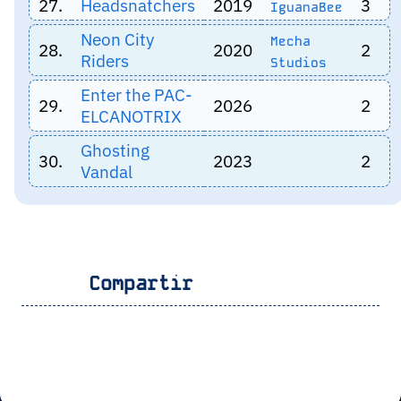
27.
Headsnatchers
2019
3
IguanaBee
Neon City
Mecha
28.
2020
2
Riders
Studios
Enter the PAC-
29.
2026
2
ELCANOTRIX
Ghosting
30.
2023
2
Vandal
Compartir