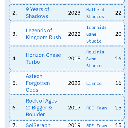
9 Years of
Halberd
2.
2023
22
Shadows
Studios
Ironhide
Legends of
3.
2022
20
Game
Kingdom Rush
Studio
Aquiris
Horizon Chase
4.
2018
16
Game
Turbo
Studio
Aztech
5.
Forgotten
2022
16
Lienzo
Gods
Rock of Ages
6.
2: Bigger &
2017
15
ACE Team
Boulder
7.
SolSeraph
2019
15
ACE Team