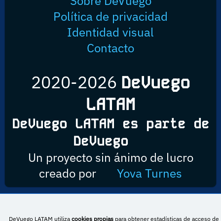
Sobre DeVuego
Política de privacidad
Identidad visual
Contacto
2020-2026
DeVuego
LATAM
DeVuego LATAM es parte de
DeVuego
Un proyecto sin ánimo de lucro
creado por
Yova Turnes
Esta obra está bajo una licencia de Creative Commons Reconocimiento-
DeVuego LATAM utiliza
cookies propias
para obtener estadísticas de acceso de 