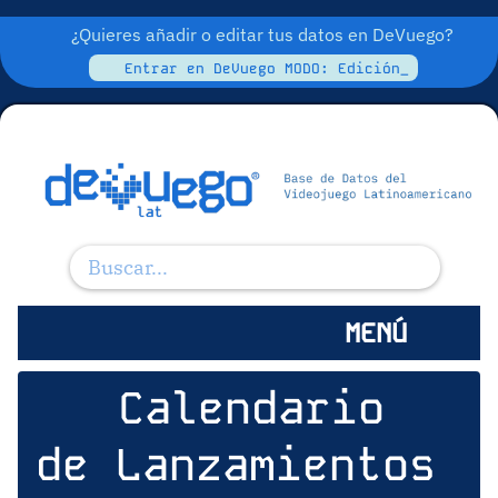
¿Quieres añadir o editar tus datos en DeVuego?
Entrar en DeVuego MODO: Edición_
MENÚ
Calendario
de Lanzamientos