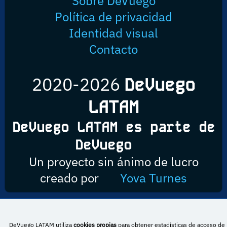
Sobre DeVuego
Política de privacidad
Identidad visual
Contacto
2020-2026
DeVuego
LATAM
DeVuego LATAM es parte de
DeVuego
Un proyecto sin ánimo de lucro
creado por
Yova Turnes
Esta obra está bajo una licencia de Creative Commons Reconocimiento-
DeVuego LATAM utiliza
cookies propias
para obtener estadísticas de acceso de 