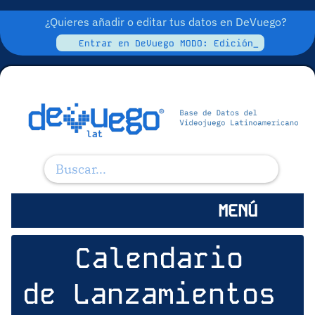
¿Quieres añadir o editar tus datos en DeVuego?
Entrar en DeVuego MODO: Edición_
MENÚ
Calendario
de Lanzamientos