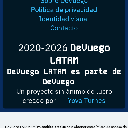
Sobre DeVuego
Política de privacidad
Identidad visual
Contacto
2020-2026
DeVuego
LATAM
DeVuego LATAM es parte de
DeVuego
Un proyecto sin ánimo de lucro
creado por
Yova Turnes
Esta obra está bajo una licencia de Creative Commons Reconocimiento-
DeVuego LATAM utiliza
cookies propias
para obtener estadísticas de acceso de 