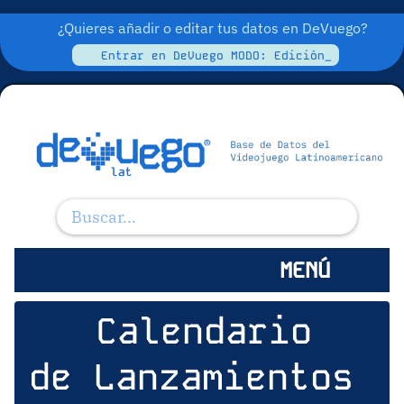
¿Quieres añadir o editar tus datos en DeVuego?
Entrar en DeVuego MODO: Edición_
MENÚ
Calendario
de Lanzamientos