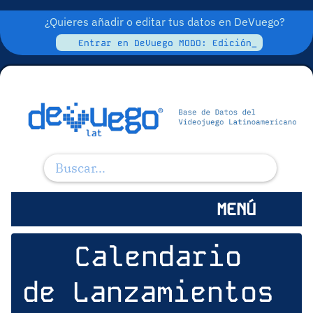
¿Quieres añadir o editar tus datos en DeVuego?
Entrar en DeVuego MODO: Edición_
MENÚ
Calendario
de Lanzamientos