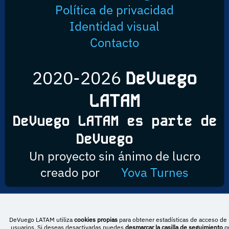
Política de privacidad
Identidad visual
Contacto
2020-2026
DeVuego
LATAM
DeVuego LATAM es parte de
DeVuego
Un proyecto sin ánimo de lucro
creado por
Yova Turnes
Esta obra está bajo una licencia de Creative Commons Reconocimiento-
DeVuego LATAM utiliza
cookies propias
para obtener estadísticas de acceso de 
NoComercial-CompartirIgual 4.0 Internacional
usuarios. Si deseas desactivarlas puedes
desmarcar la casilla de seguimiento
q