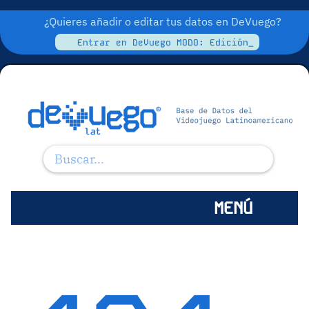
¿Quieres añadir o editar tus datos en DeVuego?
Entrar en DeVuego MODO: Edición_
MENÚ