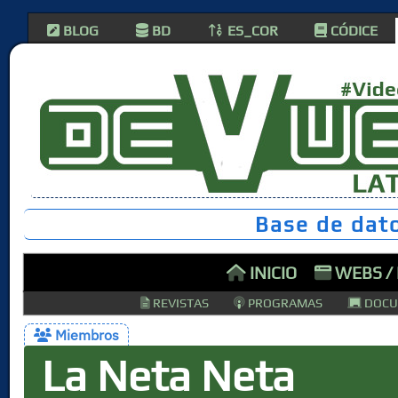
BLOG
BD
ES_COR
CÓDICE
Base de dat
INICIO
WEBS /
REVISTAS
PROGRAMAS
DOCU
Miembros
La Neta Neta