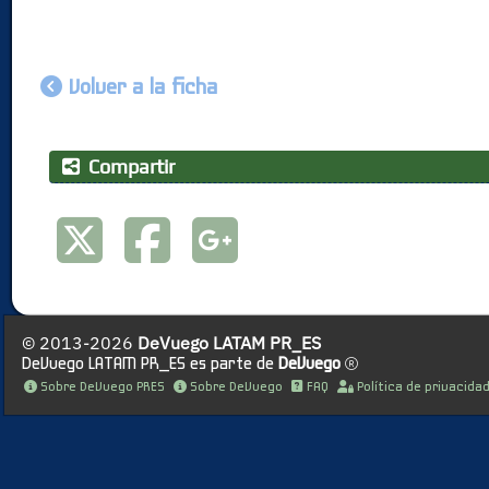
Volver a la ficha
Compartir
© 2013-2026
DeVuego LATAM PR_ES
DeVuego LATAM PR_ES es parte de
DeVuego
Sobre DeVuego PRES
Sobre DeVuego
FAQ
Política de privacida