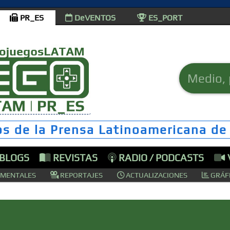
PR_ES
DeVENTOS
ES_PORT
os de la Prensa Latinoamericana de
 BLOGS
REVISTAS
RADIO / PODCASTS
MENTALES
REPORTAJES
ACTUALIZACIONES
GRÁFI