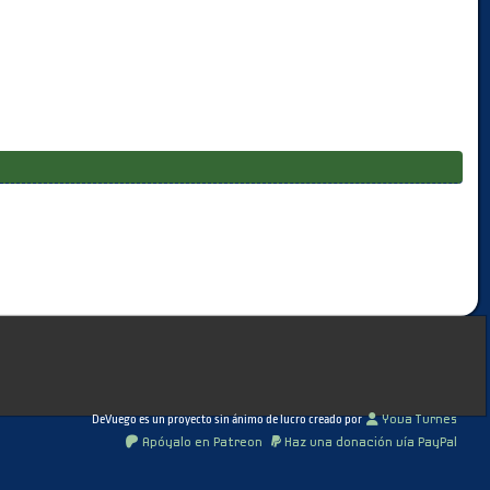
DeVuego es un proyecto sin ánimo de lucro creado por
Yova Turnes
Apóyalo en Patreon
Haz una donación vía PayPal