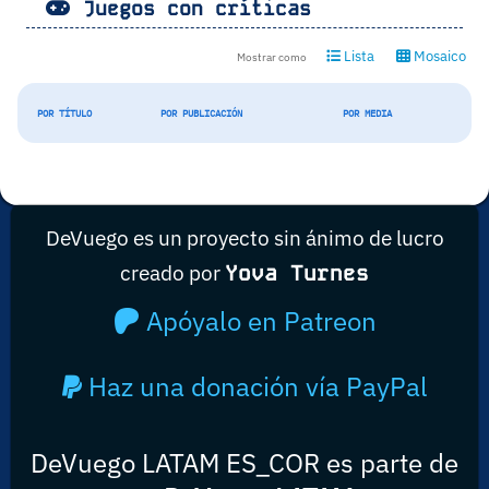
Juegos con críticas
Lista
Mosaico
Mostrar como
POR TÍTULO
POR PUBLICACIÓN
POR MEDIA
DeVuego es un proyecto sin ánimo de lucro
creado por
Yova Turnes
Apóyalo en Patreon
Haz una donación vía PayPal
DeVuego LATAM ES_COR es parte de