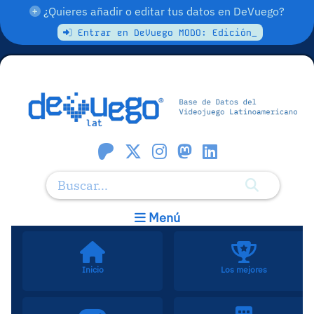
¿Quieres añadir o editar tus datos en DeVuego?
Entrar en DeVuego MODO: Edición_
Menú
Inicio
Los mejores