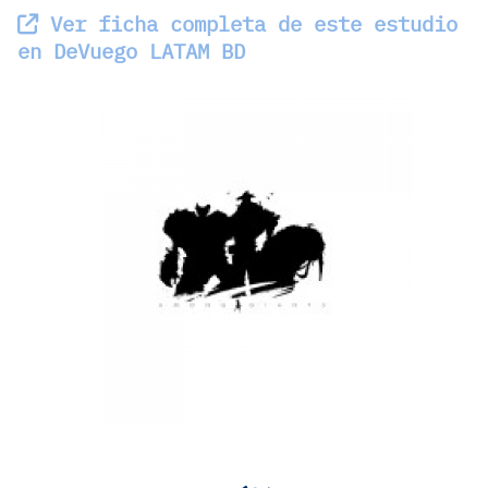
Ver ficha completa de este estudio
en DeVuego LATAM BD