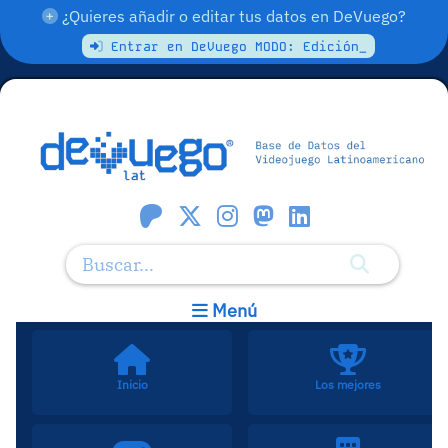
¿Quieres añadir o editar tus datos en DeVuego?
Entrar en DeVuego MODO: Edición_
Menú
Inicio
Los mejores