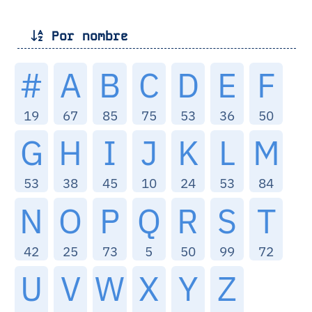
Por nombre
#
A
B
C
D
E
F
19
67
85
75
53
36
50
G
H
I
J
K
L
M
53
38
45
10
24
53
84
N
O
P
Q
R
S
T
42
25
73
5
50
99
72
U
V
W
X
Y
Z