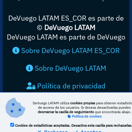
DeVuego LATAM ES_COR es parte de
©
DeVuego LATAM
DeVuego LATAM es parte de DeVuego
Sobre DeVuego LATAM ES_COR
Sobre DeVuego LATAM
Política de privacidad
Contacto
DeVuego LATAM utiliza
cookies propias
para obtener estadísti
de acceso de los usuarios. Si deseas desactivarlas puedes
desmarcar la casilla de seguimiento
que encontrarás abajo.
Política de cookies
Cookies de estadísticas aceptadas. Desactiva esta casilla para rechazarlas