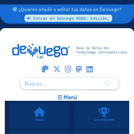
¿Quieres añadir o editar tus datos en DeVuego?
Entrar en DeVuego MODO: Edición_
Menú
Inicio
Los mejores