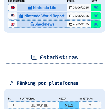
ORIGEN
MEDIO
FECHA
NOTA
Nintendo Life
90
04/06/2025
Nintendo World Report
90
28/05/2025
Shacknews
80
28/05/2025
Estadísticas
Ránking por plataformas
P.
PLATAFORMA
MEDIA
NCRITICAS
91,1
1.
7