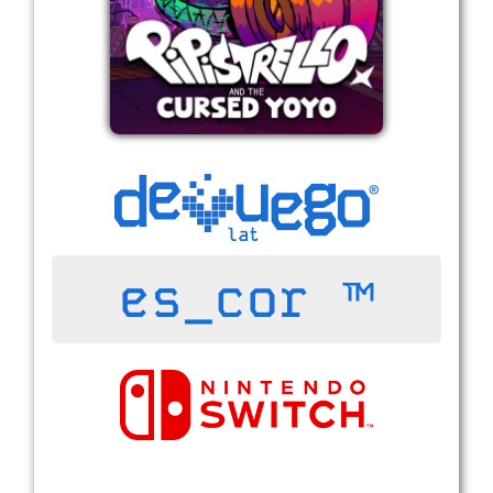
es_cor ™