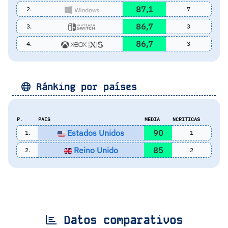
87,1
2.
7
86,7
3.
3
86,7
4.
3
Ránking por países
P.
PAIS
MEDIA
NCRITICAS
Estados Unidos
90
1.
1
Reino Unido
85
2.
2
Datos comparativos